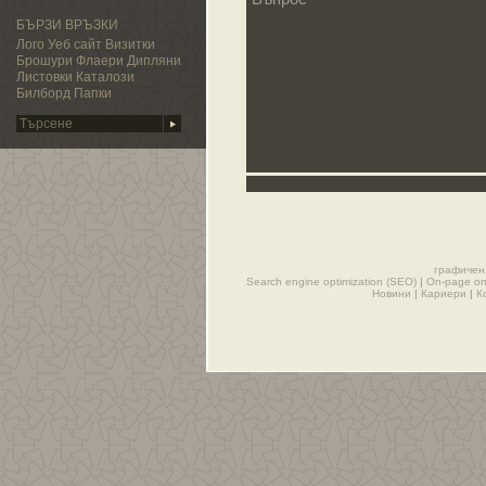
БЪРЗИ ВРЪЗКИ
Лого
Уеб сайт
Визитки
Брошури
Флаери
Дипляни
Листовки
Каталози
Билборд
Папки
графичен
Search engine optimization (SEO)
|
On-page о
Новини
|
Кариери
|
К